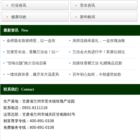
行业咨讯
苦水咨讯
健康功效
新年献词
最新资讯 New
金榜题名致谢师恩，以一盒玫
洞房花烛承嘉礼，一盒玫瑰油敬
甘肃苦水油，香飘兰洽会！以一
兰洽会火热进行中！双展位就位
“甘味出陇”推介活动启幕
丝路玫香耀兰洽 礼赠臻品启新
一缕丝路玫香，藏尽东方温柔风
百年初心如炬，今朝盛世如歌
联系我们 Contact
生产基地：甘肃省兰州市苦水镇玫瑰产业园
联系电话：0931-8111118
运营总部：甘肃省兰州市城关区甘南路82号
财富尊享专线：400-891-0108
免费服务专线：800-891-0108