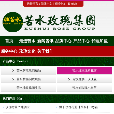
选择语言：
简体中文
|
繁體中文
|
English
首页
走进苦水
新闻咨讯
品牌中心
产品中心
代理加盟
服务中心
玫瑰文化
关于我们
产品中心 Product
苦水牌玫瑰纯精油
苦水牌玫瑰鲜花露
苦水牌秘制玫瑰酱
苦水牌烘干玫瑰花
苦水油玫瑰源生品
苦水油玫瑰小树苗
热门产品 Hot
玫瑰树苗产地供应
烘干玫瑰花冠【原料】3kg箱