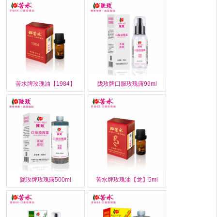
苦水牌玫瑰油【1984】
陇玫牌口服玫瑰露99ml
陇玫牌玫瑰露500ml
苦水牌玫瑰油【龙】5ml