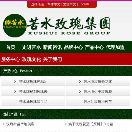
选择语言：
简体中文
|
繁體中文
|
English
首页
走进苦水
新闻咨讯
品牌中心
产品中心
代理加盟
服务中心
玫瑰文化
关于我们
产品中心 Product
苦水牌玫瑰纯精油
苦水牌玫瑰鲜花露
苦水牌秘制玫瑰酱
苦水牌烘干玫瑰花
苦水油玫瑰源生品
苦水油玫瑰小树苗
热门产品 Hot
玫瑰树苗产地供应
烘干玫瑰花冠【原料】3kg箱