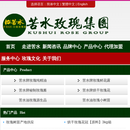
选择语言：
简体中文
|
繁體中文
|
English
首页
走进苦水
新闻咨讯
品牌中心
产品中心
代理加盟
服务中心
玫瑰文化
关于我们
产品中心 Product
苦水牌玫瑰纯精油
苦水牌玫瑰鲜花露
苦水牌秘制玫瑰酱
苦水牌烘干玫瑰花
苦水油玫瑰源生品
苦水油玫瑰小树苗
热门产品 Hot
玫瑰树苗产地供应
烘干玫瑰花冠【原料】3kg箱