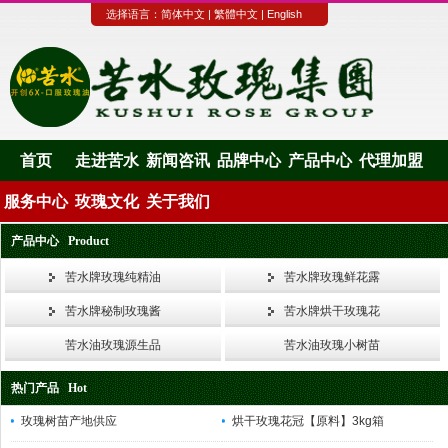
选择语言：
简体中文
|
繁體中文
|
English
首页
走进苦水
新闻咨讯
品牌中心
产品中心
代理加盟
服务中心
玫瑰文化
关于我们
产品中心 Product
苦水牌玫瑰纯精油
苦水牌玫瑰鲜花露
苦水牌秘制玫瑰酱
苦水牌烘干玫瑰花
苦水油玫瑰源生品
苦水油玫瑰小树苗
热门产品 Hot
玫瑰树苗产地供应
烘干玫瑰花冠【原料】3kg箱