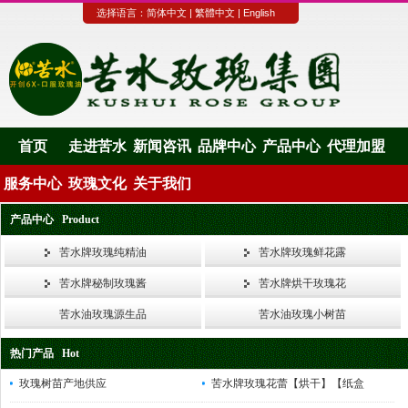
选择语言：
简体中文
|
繁體中文
|
English
首页
走进苦水
新闻咨讯
品牌中心
产品中心
代理加盟
服务中心
玫瑰文化
关于我们
产品中心 Product
苦水牌玫瑰纯精油
苦水牌玫瑰鲜花露
苦水牌秘制玫瑰酱
苦水牌烘干玫瑰花
苦水油玫瑰源生品
苦水油玫瑰小树苗
热门产品 Hot
玫瑰树苗产地供应
苦水牌玫瑰花蕾【烘干】【纸盒