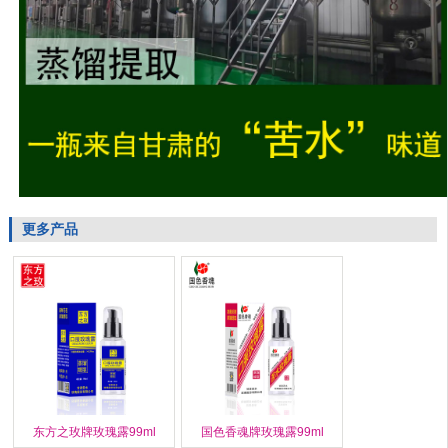
更多产品
东方之玫牌玫瑰露99ml
国色香魂牌玫瑰露99ml