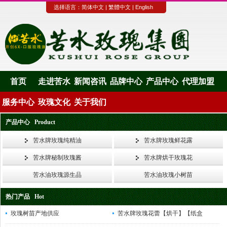
选择语言：
简体中文
|
繁體中文
|
English
首页
走进苦水
新闻咨讯
品牌中心
产品中心
代理加盟
服务中心
玫瑰文化
关于我们
产品中心 Product
苦水牌玫瑰纯精油
苦水牌玫瑰鲜花露
苦水牌秘制玫瑰酱
苦水牌烘干玫瑰花
苦水油玫瑰源生品
苦水油玫瑰小树苗
热门产品 Hot
玫瑰树苗产地供应
苦水牌玫瑰花蕾【烘干】【纸盒