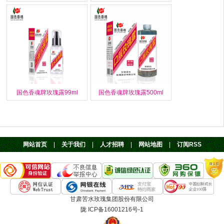
国色香魂牌玫瑰露99ml
国色香魂牌玫瑰露500ml
网站首页
|
关于我们
|
人才招聘
|
网站地图
|
订阅RSS
甘肃苦水玫瑰集团股份有限公司
陇 ICP备16001216号-1