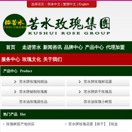
选择语言：
简体中文
|
繁體中文
|
English
首页
走进苦水
新闻咨讯
品牌中心
产品中心
代理加盟
服务中心
玫瑰文化
关于我们
产品中心 Product
苦水牌玫瑰纯精油
苦水牌玫瑰鲜花露
苦水牌秘制玫瑰酱
苦水牌烘干玫瑰花
苦水油玫瑰源生品
苦水油玫瑰小树苗
热门产品 Hot
玫瑰树苗产地供应
苦水牌玫瑰花蕾【烘干】【纸盒